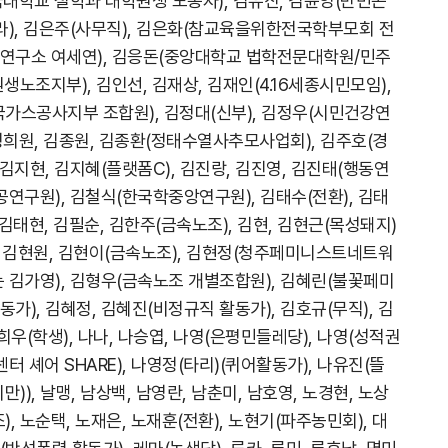
국대학교 철학과 대학원생 노동자), 김유진, 김윤영(반빈곤
보라), 김은주(사무직), 김은화(참교육을위한전국학부모회 전
치연구소 여세연), 김응돈(중앙대학교 법학전문대학원/민주
노조지부), 김인선, 김재상, 김재인(4.16세종시민모임),
가스공사지부 조합원), 김정대(신부), 김정우(시민건강연
 김정희원, 김종원, 김종환(정태수열사추모사업회), 김주호(경
 김지현, 김지혜(플랫폼C), 김진랑, 김진영, 김진태(행동연
공공연구원), 김철식(한국학중앙연구원), 김태수(전환), 김태
 김태현, 김필순, 김한주(금속노조), 김현, 김현근(목성돼지)
미, 김현원, 김현이(금속노조), 김현정(청주페미니스트네트워
는 김가영), 김형우(금속노조 개별조합원), 김혜린(불꽃페미
가), 김혜정, 김혜진(비정규직 활동가), 김호규(무직), 김
김희우(학생), 나나, 나승엽, 나영(은평민들레당), 나영(성적권
 셰어 SHARE), 나영정(타리)(퀴어활동가), 나유진(뜰
만)), 날맹, 남상백, 남영란, 남춘미, 남호영, 노경현, 노상
, 노순택, 노재은, 노재훈(전환), 노현기(파주농민회), 대