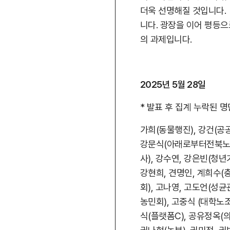
더욱 선명해질 것입니다. 
니다. 광장을 이어 평등으
의 과제입니다.
2025년 5월 28일
* 발표 후 집계 누락된 
가희(동물행진), 강건(
강문식(아래로부터전북노동연
사), 강수연, 강은빈(청년
강현희, 견명인, 계희수
회), 고나영, 고도언(성
농민회), 고중식 (대학노
식(플랫폼C), 공유정옥(의