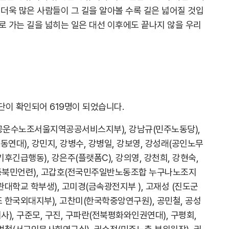
더욱 많은 사람들이 그 길을 알아볼 수록 길은 넓어질 것입
로 가는 길을 넓히는 일은 대선 이후에도 끝나지 않을 우리
명단이 확인되어 619명이 되었습니다.
공공운수노조서울지역공공서비스지부), 강남규(민주노동당),
대), 강민지, 강병수, 강병일, 강보영, 강성래(공인노무
기후긴급행동), 강은주(플랫폼C), 강의영, 강천희, 강현숙,
(충북민언련), 고갑호(전국민주일반노동조합 누구나노조지
균관대학교 학부생), 고미경(금속광전지부 ), 고재성 (진도군
조 한국외대지부), 고찬미(한국학중앙연구원), 공민철, 공성
사), 구준모, 구진, 구파란(전북평화와인권연대), 구평회,