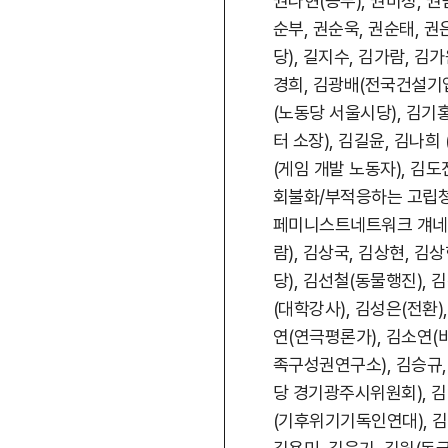
권나현(농부), 권미정, 
순부, 권순욱, 권순태, 
당), 길지수, 김가람, 김
경희, 김광배(전국건설기업
(노동당 서울시당), 김
터 소장), 김길윤, 김나희
(게임 개발 노동자), 김
회불화/부적응하는 고립청년
페미니스트네트워크 걔네),
람), 김상국, 김상현, 
당), 김선철(동물행진),
(대학강사), 김성은(전환)
연(연극평론가), 김소연(
족구성권연구소), 김승규,
당 경기광주시위원회), 김
(기후위기기독인연대), 김