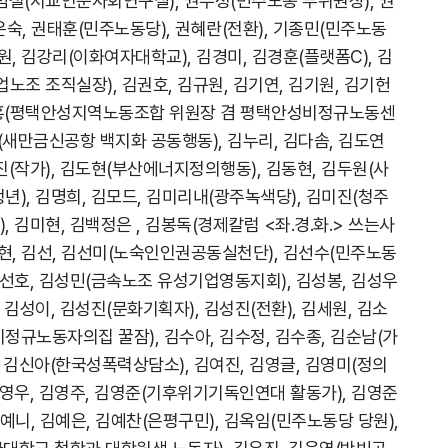
권범철(서교인문사회연구실), 권수정(민주노총 부위원장), 권
권은숙, 권태훈(민주노동당), 권혜란(전환), 기종민(민주노동
가원, 김강리(이화여자대학교), 김경미, 김경훈(플랫폼C), 김
노조 조직실장), 김권호, 김규원, 김기연, 김기원, 김기헌
기홍(평택안성지역노동조합 위원장 겸 평택안성비정규노동센
 (새만금신공항 백지화 공동행동), 김누리, 김다솜, 김도연
도진(작가), 김도현(부산에너지정의행동), 김동현, 김두원(사
), 김명희, 김모드, 김미리내(광주녹색당), 김미진(청주
 김미현, 김백정은 , 김봉독(경제칼럼 <좌.경.화.> 쓰는사
김상현, 김선, 김선미(노숙인인권공동실천단), 김선수(민주노동
 김선호, 김성민(금속노조 유성기업영동지회), 김성봉, 김성우
, 김성이, 김성진(문화기획자), 김성진(전환), 김세원, 김소
비정규노동자의집 꿀잠), 김수아, 김수정, 김수종, 김순남(가
 김신아(한국성폭력상담소), 김여진, 김영글, 김영미(정의
영우, 김영주, 김영준(기후위기기독인연대 활동가), 김영준
예니, 김예은, 김예찬(은평구민), 김옥임(민주노동당 당원),