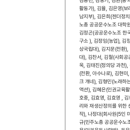
김용민, 김웅기, 김원(동
활동가), 김율, 김은영(
남지부), 김은희(젠더정
노총 공공운수노조 대학원생
김정곤(공공운수노조 한국
구소 ), 김정임(농업),
상국립대), 김지문(전환),
대), 김찬서, 김철(사회
욱, 김태진(정의당 과천),
(전환, 아수나로), 김현
크 걔네), 김형민(노래하
액션), 김혜은(인권교육활동
호중, 김효영, 김효영 , 
리와 재생산정의를 위한 센터
작), 나정대(회사원(5인 미
규(민주노총 공공운수노조)