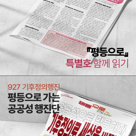
[유인물] 12.3 비상계엄 1년 <평등으로> 특별호