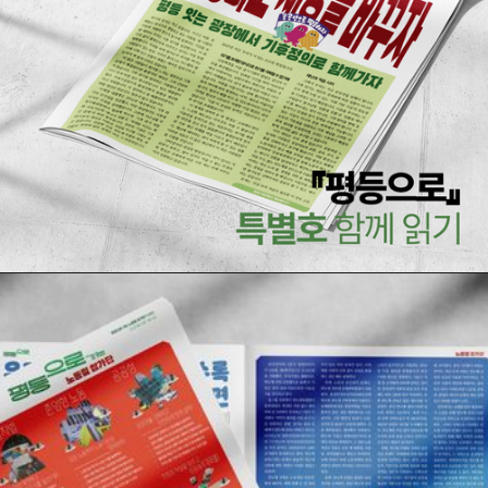
[유인물] 927 기후정의행진 <평등으로 가는 공공성 행
진단> 특별호