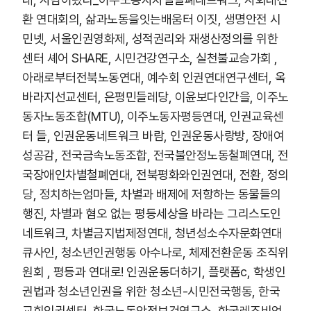
환 연대회의, 삶과노동을잇는배움터 이짓, 생명안전 시
민넷, 서울인권영화제, 성적권리와 재생산정의를 위한
센터 셰어 SHARE, 시민건강연구소, 실천불교승가회 ,
아래로부터전북노동연대, 예수회 인권연대연구센터, 옥
바라지선교센터, 은평민들레당, 이윤보다인간을, 이주노
동자노동조합(MTU), 이주노동자평등연대, 인권교육센
터 들, 인권운동네트워크 바람, 인권운동사랑방, 장애여
성공감, 전국금속노동조합, 전국불안정노동철폐연대, 전
국장애인차별철폐연대, 전북평화와인권연대, 전환, 정의
당, 정치하는엄마들, 차별과 배제에 저항하는 동물들의
행진, 차별과 혐오 없는 평등세상을 바라는 그리스도인
네트워크, 차별금지법제정연대, 청년성소수자문화연대
큐사인, 청소년인권행동 아수나로, 체제전환운동 조직위
원회 , 평등과 연대로! 인권운동더하기, 플랫폼c, 학생인
권법과 청소년인권을 위한 청소년-시민전국행동, 한국
교회인권센터, 한국노동안전보건연구소, 한국레즈비언