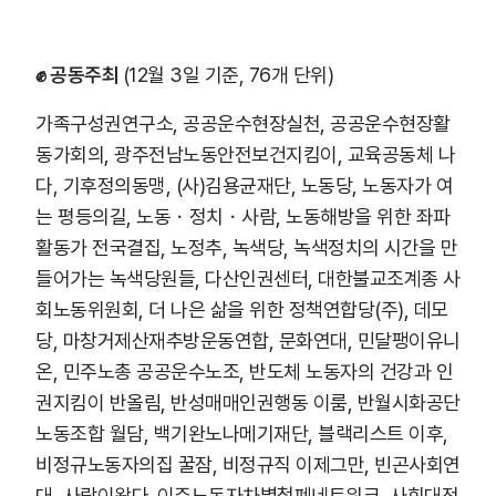
✊ 공동주최
(12월 3일 기준, 76개 단위)
가족구성권연구소, 공공운수현장실천, 공공운수현장활
동가회의, 광주전남노동안전보건지킴이, 교육공동체 나
다, 기후정의동맹, (사)김용균재단, 노동당, 노동자가 여
는 평등의길, 노동・정치・사람, 노동해방을 위한 좌파
활동가 전국결집, 노정추, 녹색당, 녹색정치의 시간을 만
들어가는 녹색당원들, 다산인권센터, 대한불교조계종 사
회노동위원회, 더 나은 삶을 위한 정책연합당(주), 데모
당, 마창거제산재추방운동연합, 문화연대, 민달팽이유니
온, 민주노총 공공운수노조, 반도체 노동자의 건강과 인
권지킴이 반올림, 반성매매인권행동 이룸, 반월시화공단
노동조합 월담, 백기완노나메기재단, 블랙리스트 이후,
비정규노동자의집 꿀잠, 비정규직 이제그만, 빈곤사회연
대, 사람이왔다_이주노동자차별철폐네트워크, 사회대전