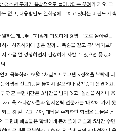
 밖 청소년 문제가 폭발적으로 늘어났다는 우려
가 커요. 그
사도 없고, 대응방안도 일회성에 그치고 있다는 비판도 계속
을 원하는데…🍀
: “이렇게 과도하게 경쟁 구도로 몰아넣는
강하게 성장하기에 좋은 걸까…. 목숨을 걸고 공부하기보다
에서 조금 덜 경쟁하면서 건강하게 자랄 수 있으면 좋겠어
ㄴ씨
인이 극복하라고?🩺
:
채널A 프로그램 <성적을 부탁해 티
고등학생은 전교1등을 놓치지 않으려다 강박증이 생겼어요.
루 평균 수면시간은 3시간을 넘지 않고, 실신을 하거나 응
. 사교육 스타강사들과 입시전략 전문가는 ‘대학에 가지 못
되는 것 같냐’고 묻자, 대답을 주저하던 학생은 눈물을 흘
어요. 그런데 패널들은 학생에게 문제풀이 기술과 5시간 수면
공하며 문제를 극복하라고 해요. 덕분에 모의고사 성적이 올