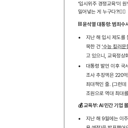
‘입시위주 경쟁교육’이 원
밀어넣는 게 누구다?!😮‍💨
⛓️‍ 윤석열 대통령: 범죄
지난 해 입시 제도를
목한 건
‘수능 킬러문
고 있으니, 교육정상화
대통령 발언 이후 국
조사 추징액은 220억
죄대책인 줄. (그런데
조원으로 역대 최대를
💰 교육부: AI 민간 기
지난 해 9월에는 이
용 예정)을 발표했어요