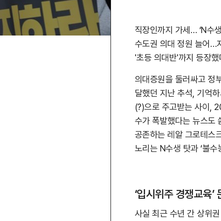
직장인까지 가세… ‘N수생
수도권 의대 정원 늘어…지
'초등 의대반'까지 등장했
의대증원을 둘러싸고 정부
달했던 지난 추석, 기억하
(?)으로 주고받는 사이,
수가 폭발했다는 뉴스도 
공존하는 레알 그로테스크 한
노리는 N수생 탓과 ‘불수
‘입시위주 경쟁교육’ 
사실 최근 수년 간 상위권