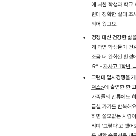
에 처한 학생과 학교
런데 정확한 실태 조
되어 왔고요.
경쟁 대신 건강한 삶
게 과연 학생들이 건
조금 더 완화된 환경
요” -
자사고 1학년 
그런데 입시경쟁을 개
쳐스>
에 출연한 한 
가족들의 만류에도 하
급실 가기를 반복해요
하면 쓸모없는 사람이 
리며 ‘그렇다’고 했
등 생활 솔루션을 제