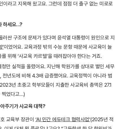
인이라고 지목해 왔고요. 그런데 점점 더 출구 없는 미로로
수사 하세요…?
 둘러싼 구조에 문제가 있다며 윤석열 대통령이 원인으로 지
항’
이었어요. 교육과정 밖의 수능 문항 때문에 사교육이 늘
를 위해 ‘사교육 카르텔’을 때려잡아야 한다는 거죠.
세청만 실적을 올렸어요. 지난해 학원가를 상대로 벌인 세무
, 전년도에 비해 4.3배 급증했어요. 교육정책이 아니라 범
 2023년 초중고 학부모들이 지출한 사교육비 총액은 27.1
 찍었다고…)
업 몰아주기가 사교육 대책?
주호 교육부 장관이
‘AI 민간 에듀테크 협력사업’
(2025년 적
. 이게 대체 뭔 플로우냐고요? “고등학생 한 달 학원비가