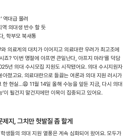
’ 역대급 몰려
역 의대생 반수 할 듯
다, 학부모 북새통
와 의료계의 대치가 이어지고 의료대란 우려가 최고조에
시죠? ‘이번 명절에 아프면 큰일난다, 아프지 마라’를 덕담
 2025년 의대 수시모집 지원도 시작됐어요. 의대 수시지원자
쏟아졌고요. 의료대란으로 들끓는 여론과 의대 지원 러시가
 현실…😩 11월 14일 올해 수능을 앞둔 지금, 다시 의대
능’이 될건지 말건지에만 이목이 집중되고 있어요.
문제지, 그치만 헛발질 좀 할게
 학생들의 의대 지원 열풍은 계속 심화되어 왔어요. 모두가