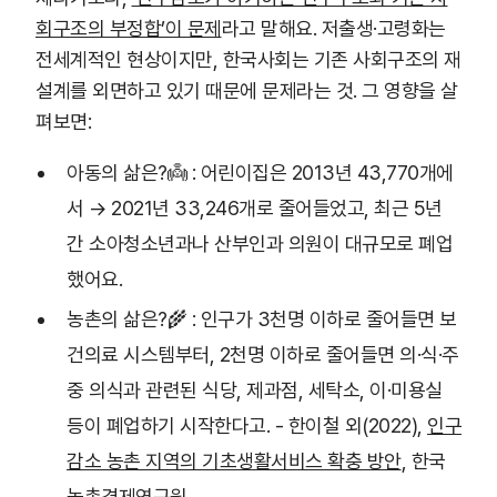
회구조의 부정합’이 문제
라고 말해요. 저출생·고령화는
전세계적인 현상이지만, 한국사회는 기존 사회구조의 재
설계를 외면하고 있기 때문에 문제라는 것. 그 영향을 살
펴보면:
아동의 삶은?👼 : 어린이집은 2013년 43,770개에
서 → 2021년 33,246개로 줄어들었고, 최근 5년
간 소아청소년과나 산부인과 의원이 대규모로 폐업
했어요.
농촌의 삶은?🌾 : 인구가 3천명 이하로 줄어들면 보
건의료 시스템부터, 2천명 이하로 줄어들면 의·식·주
중 의식과 관련된 식당, 제과점, 세탁소, 이·미용실
등이 폐업하기 시작한다고. - 한이철 외(2022),
인구
감소 농촌 지역의 기초생활서비스 확충 방안
, 한국
농촌경제연구원