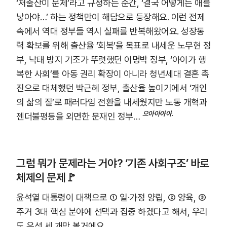
‘저출산이 문제’라고 규정하는 순간, ‘결국 어떻게든 애를
낳아야…’ 하는 정책만이 해답으로 등장해요. 이런 전제
속에서 역대 정부들 역시 실패를 반복해왔어요. 성장동
력 확보를 위해 출산율 ‘회복’을 목표로 내세운 노무현 정
부, 낙태 방지 기조가 뚜렷했던 이명박 정부, ‘아이가 행
복한 사회’를 아동 권리 확장이 아니라 청년세대 결혼 촉
진으로 대체했던 박근혜 정부, 출산율 높이기에서 ‘개인
의 삶의 질’로 패러다임 전환을 내세웠지만 노동 개혁과
으아아아아.
젠더불평등을 외면한 문재인 정부…
그럼 뭐가 문제라는 거야? ‘기존 사회구조’ 바로
체제의 문제🚩
윤석열 대통령이 대책으로 ① 일·가정 양립, ② 양육, ③
주거 3대 핵심 분야에 선택과 집중 하겠다고 해서, 우리
도 우선 세 개만 볼거에요.