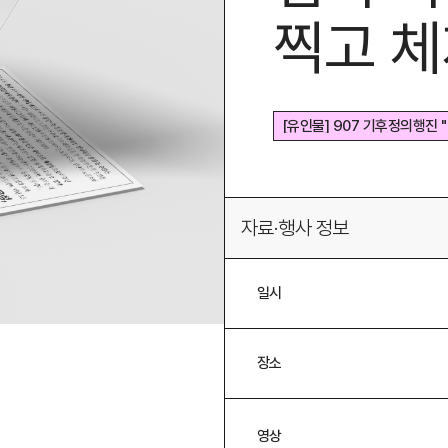
찍고 체
[유인물] 907 기후정의행진
[유인물] 907 기후정의행
자료·행사 정보
일시
장소
영상