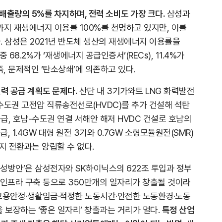
배출량의 5%를 차지하며, 전력 소비도 가장 크다.
삼성과
까지 재생에너지 이용률 100%를 천명하고 있지만, 이를
. 삼성은 2021년 반도체 생산의 재생에너지 이용률을
 68.2%가 ‘재생에너지 공급인증서’(RECs), 11.4%가
즉, 문제적인 ‘탄소상쇄’에 의존하고 있다.
력 공급 계획도 문제다.
산단 내 3기가와트 LNG 화력발전
·수도권 고전압 직류송전선로(HVDC)를 추가 건설해 석탄
급, 호남-수도권 연결 서해안 해저 HVDC 건설로 호남의
, 1.4GW 대형 원전 3기와 0.7GW 소형모듈원전(SMR)
지 전환과는 양립할 수 없다.
성방안’은 삼성전자와 SK하이닉스의 622조 투입과 정부
택, 인프라 구축 등으로 350만개의 일자리가 창출될 것이라
고용안정·생활임금·적정한 노동시간·안전한 노동환경·노동
을 보장하는 ‘좋은 일자리’ 창출과는 거리가 멀다.
특정 산업