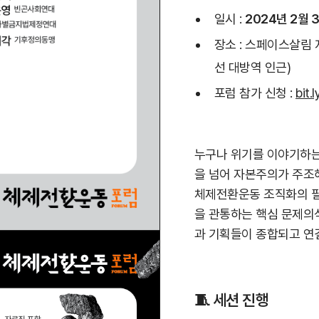
일시 :
2024년 2월 3
장소 : 스페이스살림 
선 대방역 인근)
포럼 참가 신청 :
bit
누구나 위기를 이야기하는 
을 넘어 자본주의가 주조
체제전환운동 조직화의 필
을 관통하는 핵심 문제의식
과 기획들이 종합되고 연
🧵 세션 진행