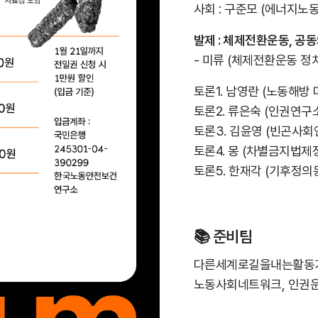
사회 : 구준모 (에너지
발제 : 체제전환운동, 공
- 미류 (체제전환운동 정
토론1. 남영란 (노동해방 
토론2. 류은숙 (인권연구소 
토론3. 김윤영 (빈곤사회
토론4. 몽 (차별금지법제
토론5. 한재각 (기후정의
📚 준비팀
다른세계로길을내는활동가
노동사회네트워크, 인권운