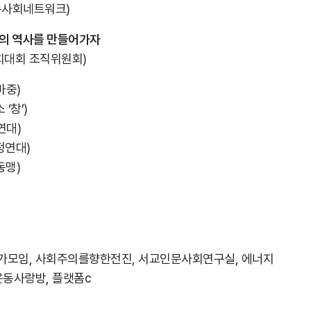
노동사회네트워크)
동의 역사를 만들어가자
치대회 조직위원회)
마중)
‘창’)
연대)
정연대)
동맹)
모임, 사회주의를향한전진, 서교인문사회연구실, 에너지
동사랑방, 플랫폼c